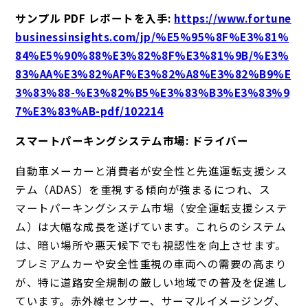
サンプル PDF レポートを入手
:
https://www.fortune
businessinsights.com/jp/%E5%95%8F%E3%81%
84%E5%90%88%E3%82%8F%E3%81%9B/%E3%
83%AA%E3%82%AF%E3%82%A8%E3%82%B9%E
3%83%88-%E3%82%B5%E3%83%B3%E3%83%9
7%E3%83%AB-pdf/102214
スマートパーキングシステム市場: ドライバー
自動車メーカーと消費者が安全性と先進運転支援シス
テム（ADAS）を重視する傾向が強まるにつれ、ス
マートパーキングシステム市場（安全運転支援システ
ム）は大幅な成長を遂げています。これらのシステム
は、暗い場所や悪天候下でも視認性を向上させます。
プレミアムカーや安全性重視の車両への需要の高まり
が、特に道路安全規制の厳しい地域での普及を促進し
ています。赤外線センサー、サーマルイメージング、