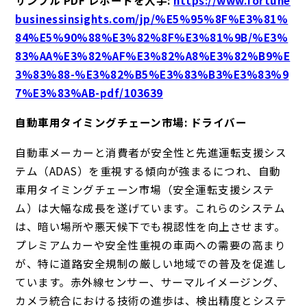
businessinsights.com/jp/%E5%95%8F%E3%81%
84%E5%90%88%E3%82%8F%E3%81%9B/%E3%
83%AA%E3%82%AF%E3%82%A8%E3%82%B9%E
3%83%88-%E3%82%B5%E3%83%B3%E3%83%9
7%E3%83%AB-pdf/103639
自動車用タイミングチェーン市場: ドライバー
自動車メーカーと消費者が安全性と先進運転支援シス
テム（ADAS）を重視する傾向が強まるにつれ、自動
車用タイミングチェーン市場（安全運転支援システ
ム）は大幅な成長を遂げています。これらのシステム
は、暗い場所や悪天候下でも視認性を向上させます。
プレミアムカーや安全性重視の車両への需要の高まり
が、特に道路安全規制の厳しい地域での普及を促進し
ています。赤外線センサー、サーマルイメージング、
カメラ統合における技術の進歩は、検出精度とシステ