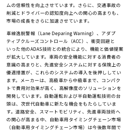
ムの信頼性を向上させています。さらに、交通事故の
削減とドライバーの認知度向上への関心の高まりも、
市場の成長をさらに加速させています。
車線逸脱警報（Lane Deparing Warning）、アダプ
ティブクルーズコントロール（ACC）、衝突回避と
いった他のADAS技術との統合により、機能と価値提案
が拡大しています。車両の安全機能に対する消費者の
意識の高まりと、先進安全システムに対する保険上の
優遇措置が、これらのシステムの導入を後押ししてい
ます。メーカーは、高級車から中級車まで、コンパク
トで費用対効果が高く、高解像度のソリューションを
開発しています。自動運転および半自動運転技術の台
頭は、次世代自動車に新たな機会をもたらしていま
す。道路安全、スマートモビリティ、先進車両技術へ
の関心が高まる中、自動車用タイミングチェーン市場
（自動車用タイミングチェーン市場）は今後数年間で