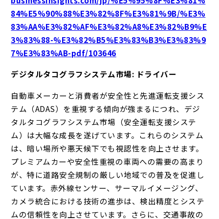
84%E5%90%88%E3%82%8F%E3%81%9B/%E3%
83%AA%E3%82%AF%E3%82%A8%E3%82%B9%E
3%83%88-%E3%82%B5%E3%83%B3%E3%83%9
7%E3%83%AB-pdf/103646
デジタルタコグラフシステム市場: ドライバー
自動車メーカーと消費者が安全性と先進運転支援シス
テム（ADAS）を重視する傾向が強まるにつれ、デジ
タルタコグラフシステム市場（安全運転支援システ
ム）は大幅な成長を遂げています。これらのシステム
は、暗い場所や悪天候下でも視認性を向上させます。
プレミアムカーや安全性重視の車両への需要の高まり
が、特に道路安全規制の厳しい地域での普及を促進し
ています。赤外線センサー、サーマルイメージング、
カメラ統合における技術の進歩は、検出精度とシステ
ムの信頼性を向上させています。さらに、交通事故の