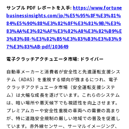
サンプル PDF レポートを入手
:
https://www.fortune
businessinsights.com/jp/%E5%95%8F%E3%81%
84%E5%90%88%E3%82%8F%E3%81%9B/%E3%
83%AA%E3%82%AF%E3%82%A8%E3%82%B9%E
3%83%88-%E3%82%B5%E3%83%B3%E3%83%9
7%E3%83%AB-pdf/103649
電子クラッチアクチュエータ市場: ドライバー
自動車メーカーと消費者が安全性と先進運転支援シス
テム（ADAS）を重視する傾向が強まるにつれ、電子
クラッチアクチュエータ市場（安全運転支援システ
ム）は大幅な成長を遂げています。これらのシステム
は、暗い場所や悪天候下でも視認性を向上させます。
プレミアムカーや安全性重視の車両への需要の高まり
が、特に道路安全規制の厳しい地域での普及を促進し
ています。赤外線センサー、サーマルイメージング、