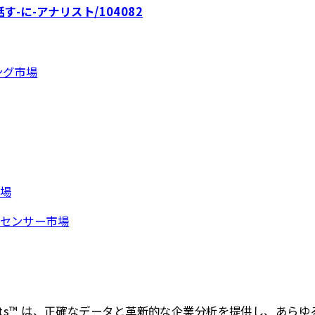
/話す-に-アナリスト/104082
ング市場
場
センサー市場
s Insights™ は、正確なデータと革新的な企業分析を提供し、