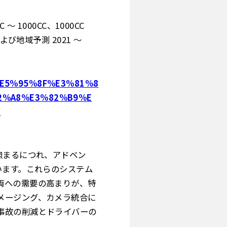
1000CC、1000CC
び地域予測 2021 ～
jp/%E5%95%8F%E3%81%8
2%A8%E3%82%B9%E
2
強まるにつれ、アドベン
います。これらのシステム
両への需要の高まりが、特
メージング、カメラ統合に
事故の削減とドライバーの