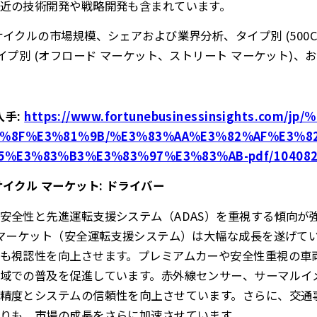
近の技術開発や戦略開発も含まれています。
クルの市場規模、シェアおよび業界分析、タイプ別 (500CC ～ 
イプ別 (オフロード マーケット、ストリート マーケット)、およ
入手
:
https://www.fortunebusinessinsights.com/
%8F%E3%81%9B/%E3%83%AA%E3%82%AF%E3%8
5%E3%83%B3%E3%83%97%E3%83%AB-pdf/10408
イクル マーケット: ドライバー
安全性と先進運転支援システム（ADAS）を重視する傾向が
 マーケット（安全運転支援システム）は大幅な成長を遂げて
も視認性を向上させます。プレミアムカーや安全性重視の車
域での普及を促進しています。赤外線センサー、サーマルイ
精度とシステムの信頼性を向上させています。さらに、交通
りも、市場の成長をさらに加速させています。