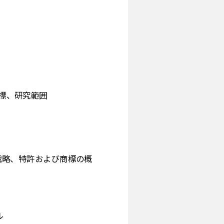
目標、研究範囲
入戦略、特許および商標の概
ル