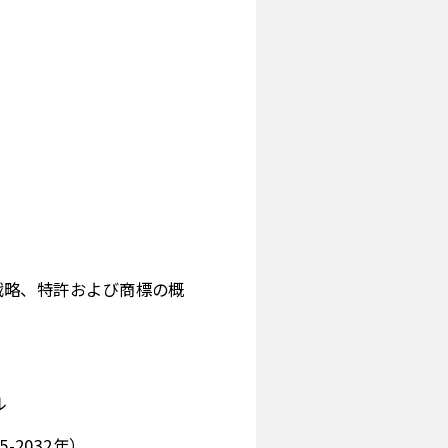
入戦略、特許および商標の概
ル
2032年）