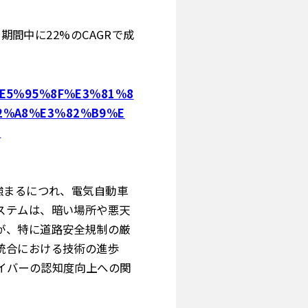
期間中に22%のCAGRで成
jp/%E5%95%8F%E3%81%8
2%A8%E3%82%B9%E
8
強まるにつれ、電気自動車
ステムは、暗い場所や悪天
が、特に道路安全規制の厳
統合における技術の進歩
イバーの認知度向上への関