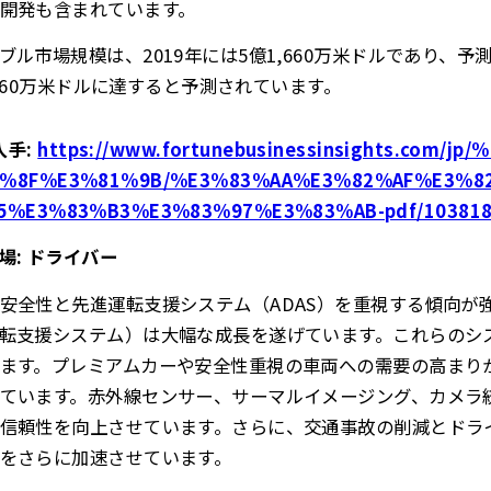
開発も含まれています。
ル市場規模は、2019年には5億1,660万米ドルであり、予測
,1660万米ドルに達すると予測されています。
入手
:
https://www.fortunebusinessinsights.com/
%8F%E3%81%9B/%E3%83%AA%E3%82%AF%E3%8
5%E3%83%B3%E3%83%97%E3%83%AB-pdf/10381
場: ドライバー
安全性と先進運転支援システム（ADAS）を重視する傾向が
転支援システム）は大幅な成長を遂げています。これらのシ
ます。プレミアムカーや安全性重視の車両への需要の高まり
ています。赤外線センサー、サーマルイメージング、カメラ
信頼性を向上させています。さらに、交通事故の削減とドラ
をさらに加速させています。