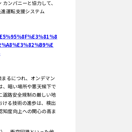
シリコン カンパニーと協力して、
先進運転支援システム
jp/%E5%95%8F%E3%81%8
2%A8%E3%82%B9%E
4
強まるにつれ、オンデマン
は、暗い場所や悪天候下で
に道路安全規制の厳しい地
おける技術の進歩は、検出
認知度向上への関心の高ま
ACC）、衝突回避といった他