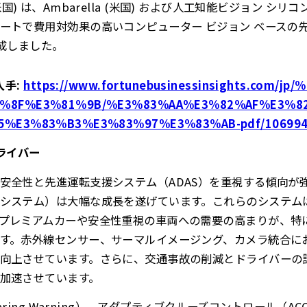
ai (米国) は、Ambarella (米国) および人工知能ビジョン 
ートで費用対効果の高いコンピューター ビジョン ベースの
作成しました。
入手
:
https://www.fortunebusinessinsights.com/
%8F%E3%81%9B/%E3%83%AA%E3%82%AF%E3%8
5%E3%83%B3%E3%83%97%E3%83%AB-pdf/10699
ライバー
安全性と先進運転支援システム（ADAS）を重視する傾向が
システム）は大幅な成長を遂げています。これらのシステム
プレミアムカーや安全性重視の車両への需要の高まりが、特
す。赤外線センサー、サーマルイメージング、カメラ統合に
向上させています。さらに、交通事故の削減とドライバーの
加速させています。
paring Warning）、アダプティブクルーズコントロール（