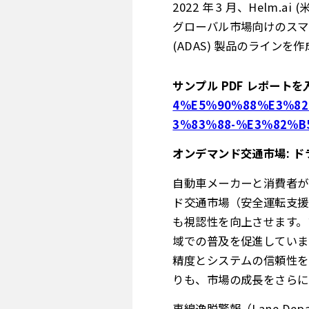
2022 年 3 月、Helm.
グローバル市場向けのスマ
(ADAS) 製品のラインを
サンプル PDF レポートを
4%E5%90%88%E3%82
3%83%88-%E3%82%B
オンデマンド交通市場: ド
自動車メーカーと消費者が
ド交通市場（安全運転支援
も視認性を向上させます。
域での普及を促進していま
精度とシステムの信頼性を
りも、市場の成長をさらに
車線逸脱警報（Lane De