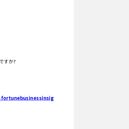
ですか?
.fortunebusinessinsig