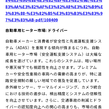
83%AA%E3%82%AF%E3%82%A8%E3%82%B9%E
3%83%88-%E3%82%B5%E3%83%B3%E3%83%9
7%E3%83%AB-pdf/108409
自動車用ヒーター市場: ドライバー
自動車メーカーと消費者が安全性と先進運転支援シス
テム（ADAS）を重視する傾向が強まるにつれ、自動
車用ヒーター市場（安全運転支援システム）は大幅な
成長を遂げています。これらのシステムは、暗い場所
や悪天候下でも視認性を向上させます。プレミアム
カーや安全性重視の車両への需要の高まりが、特に道
路安全規制の厳しい地域での普及を促進しています。
赤外線センサー、サーマルイメージング、カメラ統合
における技術の進歩は、検出精度とシステムの信頼性
を向上させています。さらに、交通事故の削減とドラ
イバーの認知度向上への関心の高まりも、市場の成長