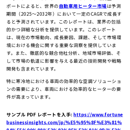
ポートによると、世界の
自動車用ヒーター市場
は予測
期間（2025～2032年）において一定のCAGRで成長す
ると予測されています。このレポートは、業界の包括
的かつ詳細な分析を提供しています。このレポート
は、現在の市場動向、成長要因、課題、そして市場環
境における機会に関する重要な洞察を提供していま
す。また、徹底的な競合他社分析、地域市場評価、そ
して市場の軌道に影響を与える最近の技術開発や戦略
開発も含まれています。
特に寒冷地における車両の効率的な空調ソリューショ
ンの需要により、車両における効率的なヒーターの要
件が高まっています。
サンプル PDF レポートを入手
:
https://www.fortune
businessinsights.com/jp/%E5%95%8F%E3%81%
84%E5%90%88%E3%82%8F%E3%81%9B/%E3%